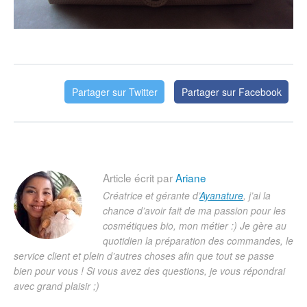
Partager sur Twitter
Partager sur Facebook
Article écrit par
Ariane
Créatrice et gérante d’
Ayanature
, j’ai la
chance d’avoir fait de ma passion pour les
cosmétiques bio, mon métier :) Je gère au
quotidien la préparation des commandes, le
service client et plein d’autres choses afin que tout se passe
bien pour vous ! Si vous avez des questions, je vous répondrai
avec grand plaisir ;)