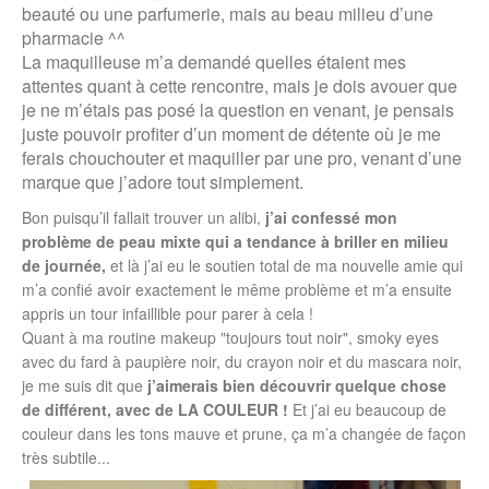
beauté ou une parfumerie, mais au beau milieu d’une
pharmacie ^^
La maquilleuse m’a demandé quelles étaient mes
attentes quant à cette rencontre, mais je dois avouer que
je ne m’étais pas posé la question en venant, je pensais
juste pouvoir profiter d’un moment de détente où je me
ferais chouchouter et maquiller par une pro, venant d’une
marque que j’adore tout simplement.
Bon puisqu’il fallait trouver un alibi,
j’ai confessé mon
problème de peau mixte qui a tendance à briller en milieu
de journée,
et là j’ai eu le soutien total de ma nouvelle amie qui
m’a confié avoir exactement le même problème et m’a ensuite
appris un tour infaillible pour parer à cela !
Quant à ma routine makeup "toujours tout noir", smoky eyes
avec du fard à paupière noir, du crayon noir et du mascara noir,
je me suis dit que
j’aimerais bien découvrir quelque chose
de différent, avec de LA COULEUR !
Et j’ai eu beaucoup de
couleur dans les tons mauve et prune, ça m’a changée de façon
très subtile...