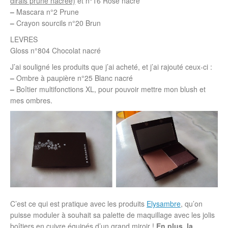
dirais prune nacrée)
et n°16 Rose nacré
–
Mascara n°2 Prune
–
Crayon sourcils n°20 Brun
LEVRES
Gloss n°804 Chocolat nacré
J’ai souligné les produits que j’ai acheté, et j’ai rajouté ceux-ci :
–
Ombre à paupière n°25 Blanc nacré
–
Boîtier multifonctions XL, pour pouvoir mettre mon blush et
mes ombres.
C’est ce qui est pratique avec les produits
Elysambre
, qu’on
puisse moduler à souhait sa palette de maquillage avec les jolis
boîtiers en cuivre équipés d’un grand miroir !
En plus, la