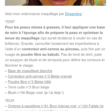
Voici mon ordonnance maquillage par
Elysambre
:
TEINT
Pour les peaux mixtes à grasses, il faut appliquer une base
de teint à l’éponge afin de préparer la peau et optimiser la
tenue du maquillage
(qui aurait tendance à couler en cas de
brillance). Ensuite, camoufler localement les imperfections à
l’aide d’un
correcteur anti-cernes au pinceau,
puis finir par un
nuage de
poudre libre au kabuki.
Pas de fond de teint, juste
un soupçon de blush et de terracota pour définir les contours et
illuminer le visage.
–
Base de maquillage blanche
–
Correcteur anti-cernes n°3 Beige orangé
–
Poudre libre n°3 Beige hâlé
–
Terre cuite n°3 Brun beige
–
Blush n°56 Beige rosé (je l’ai déjà !)
YEUX
–
Ombres à paupières n°81 Brun intense mat, n°100 Fatale (je