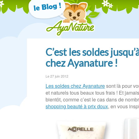
C’est les soldes jusqu
chez Ayanature !
Le 27 juin 2012
Les soldes chez Ayanature
sont là pour vo
et naturels tous beaux tous frais ! Et jam
bientôt, comme c’est le cas dans de nombre
shopping beauté à prix doux
, en vous insp