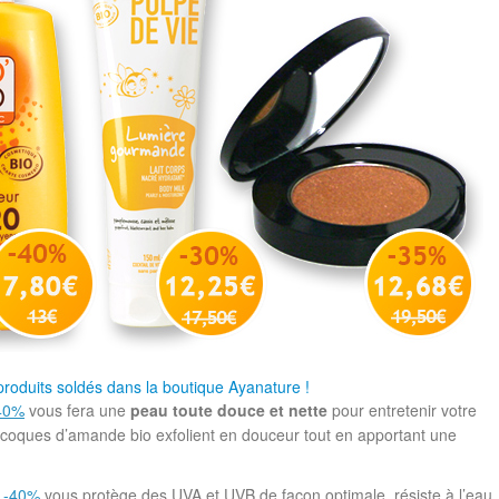
roduits soldés dans la boutique Ayanature !
-40%
vous fera une
peau toute douce et nette
pour entretenir votre
e coques d’amande bio exfolient en douceur tout en apportant une
à -40%
vous protège des UVA et UVB de façon optimale, résiste à l’eau