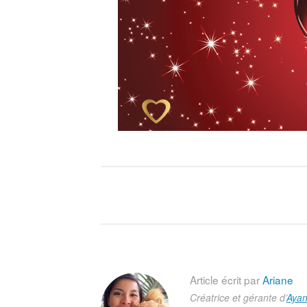
Article écrit par
Ariane
Créatrice et gérante d’
Ayan