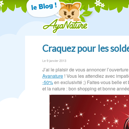
Craquez pour les sold
Le 9 janvier 2013
J’ai le plaisir de vous annoncer l’ouvertur
Ayanature
! Vous les attendiez avec impat
-50%
en exclusivité ;) Faites-vous belle et 
et la nature : bon shopping et bonne année