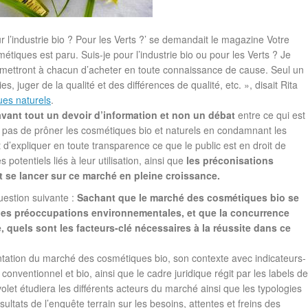
ur l’industrie bio ? Pour les Verts ?’ se demandait le magazine Votre
étiques est paru. Suis-je pour l’industrie bio ou pour les Verts ? Je
permettront à chacun d’acheter en toute connaissance de cause. Seul un
 juger de la qualité et des différences de qualité, etc. », disait Rita
ues naturels
.
avant tout un devoir d’information et non un débat
entre ce qui est
pas de prôner les cosmétiques bio et naturels en condamnant les
 d’expliquer en toute transparence ce que le public est en droit de
 potentiels liés à leur utilisation, ainsi que
les préconisations
t se lancer sur ce marché en pleine croissance.
uestion suivante :
Sachant que le marché des cosmétiques bio se
des préoccupations environnementales, et que la concurrence
 quels sont les facteurs-clé nécessaires à la réussite dans ce
ntation du marché des cosmétiques bio, son contexte avec indicateurs-
 conventionnel et bio, ainsi que le cadre juridique régit par les labels de
volet étudiera les différents acteurs du marché ainsi que les typologies
ltats de l’enquête terrain sur les besoins, attentes et freins des