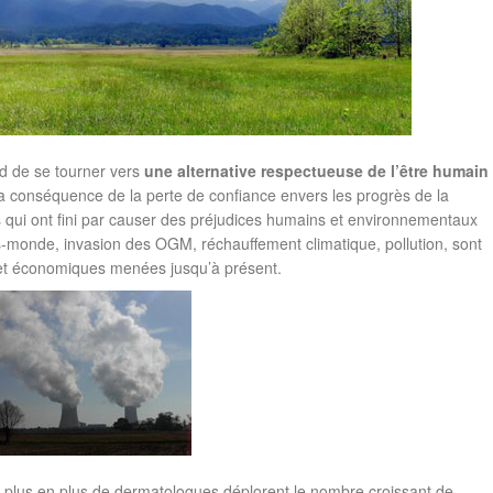
nd de se tourner vers
une alternative respectueuse de l’être humain
 la conséquence de la perte de confiance envers les progrès de la
s qui ont fini par causer des préjudices humains et environnementaux
rs-monde, invasion des OGM, réchauffement climatique, pollution, sont
s et économiques menées jusqu’à présent.
 plus en plus de dermatologues déplorent le nombre croissant de