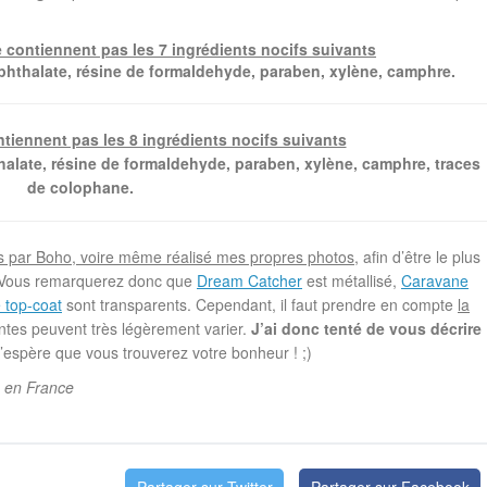
 contiennent pas les 7 ingrédients nocifs suivants
phthalate, résine de formaldehyde, paraben, xylène, camphre.
tiennent pas les 8 ingrédients nocifs suivants
halate, résine de formaldehyde, paraben, xylène, camphre, traces
de colophane.
es par Boho, voire même réalisé mes propres photos
, afin d’être le plus
s. Vous remarquerez donc que
Dream Catcher
est métallisé,
Caravane
e top-coat
sont transparents. Cependant, il faut prendre en compte
la
ntes peuvent très légèrement varier.
J’ai donc tenté de vous décrire
’espère que vous trouverez votre bonheur ! ;)
é en France