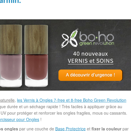
armin.
naturelle
,
les Vernis à Ongles 7-free et 8-free Boho Green Revolution
ngue durée et un séchage rapide ! Très faciles à appliquer grâce au
ltre UV pour protéger et renforcer les ongles fragiles, mous ou cassants.
rcisseur pour Ongles
!
os ongles
par une couche de
Base Protectrice
et
fixer la couleur
par