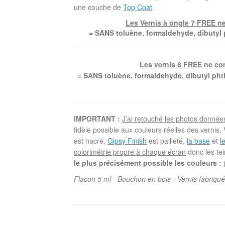
une couche de
Top Coat
.
Les Vernis à ongle 7 FREE ne
= SANS toluène, formaldehyde, dibutyl 
Les vernis 8 FREE ne con
= SANS toluène, formaldehyde, dibutyl pht
IMPORTANT :
J’ai retouché les photos donné
fidèle possible aux couleurs réelles des verni
est nacré,
Gipsy Finish
est pailleté,
la base
et
l
colorimétrie propre à chaque écran
donc les tei
le plus précisément possible les couleurs :
j
Flacon 5 ml - Bouchon en bois - Vernis fabriqu