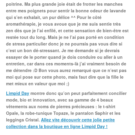
poitrine. Ma plus grande joie était de frotter les manches
entre mes poignets pour sentir la bonne odeur de lavande
qui s’en exhalait, un pur délice ^^
Pour le côté
aromathérapie, je vous avoue que je me suis sentie très
zen dès que je l’ai enfilé, et cette sensation de bien-être est
restée tout du long.
Mais je ne l’ai pas porté en condition
de stress particulier donc je ne pourrais pas vous dire si
c’est un bon dé-stressant. Je me demande si je devrais
essayer de le porter quand je dois conduire ou aller à un
entretien, car dans ces moments-là j’ai vraiment besoin de
me détendre :D Bon vous aurez remarqué que ce n’est pas
moi qui pose sur cette photo, mais faut dire que la fille le
met mieux en valeur que moi ;)
Limpid Day
montre donc qu’on peut parfaitement concilier
mode, bio et innovation, avec sa gamme de 4 beaux
vêtements aux noms de pierres précieuses :
le t-shirt
Opale, la robe-tunique Topaze, le pantalon Saphir et les
leggings Cristal.
Allez vite découvrir cette jolie petite
collection dans la boutique en ligne Limpid Day !