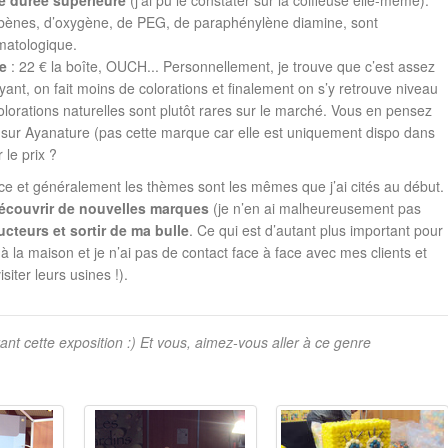
ne durée supérieure
(j’ai pu le constater sur la coiffeuse elle-même).
abènes, d’oxygène, de PEG, de paraphénylène diamine, sont
matologique.
ie
: 22 € la boîte, OUCH... Personnellement, je trouve que c’est assez
ant, on fait moins de colorations et finalement on s’y retrouve niveau
lorations naturelles sont plutôt rares sur le marché. Vous en pensez
r sur Ayanature (pas cette marque car elle est uniquement dispo dans
 le prix ?
nce et généralement les thèmes sont les mêmes que j’ai cités au début.
écouvrir de nouvelles marques
(je n’en ai malheureusement pas
cteurs et sortir de ma bulle
. Ce qui est d’autant plus important pour
à la maison et je n’ai pas de contact face à face avec mes clients et
isiter leurs usines !).
rant cette exposition :) Et vous, aimez-vous aller à ce genre