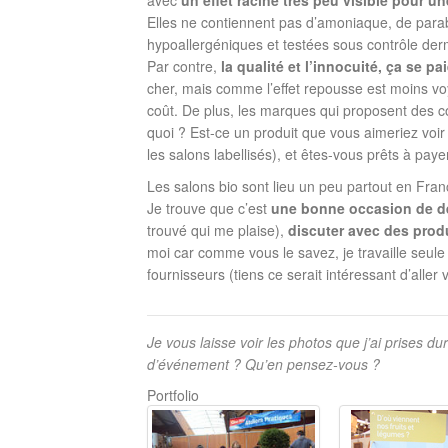
avec
un effet racine très peu visible pour u
Elles ne contiennent pas d’amoniaque, de par
hypoallergéniques et testées sous contrôle der
Par contre,
la qualité et l’innocuité, ça se pa
cher, mais comme l’effet repousse est moins voy
coût. De plus, les marques qui proposent des co
quoi ? Est-ce un produit que vous aimeriez voi
les salons labellisés), et êtes-vous prêts à payer
Les salons bio sont lieu un peu partout en Fra
Je trouve que c’est
une bonne occasion de d
trouvé qui me plaise),
discuter avec des produ
moi car comme vous le savez, je travaille seule 
fournisseurs (tiens ce serait intéressant d’aller v
Je vous laisse voir les photos que j’ai prises du
d’événement ? Qu’en pensez-vous ?
Portfolio