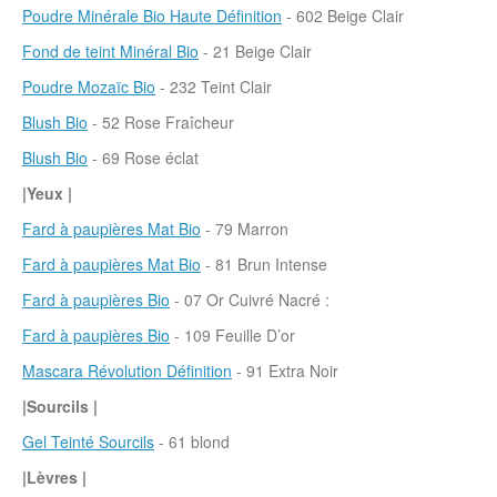
Poudre Minérale Bio Haute Définition
- 602 Beige Clair
Fond de teint Minéral Bio
- 21 Beige Clair
Poudre Mozaïc Bio
- 232 Teint Clair
Blush Bio
- 52 Rose Fraîcheur
Blush Bio
- 69 Rose éclat
|Yeux |
Fard à paupières Mat Bio
- 79 Marron
Fard à paupières Mat Bio
- 81 Brun Intense
Fard à paupières Bio
- 07 Or Cuivré Nacré :
Fard à paupières Bio
- 109 Feuille D’or
Mascara Révolution Définition
- 91 Extra Noir
|Sourcils |
Gel Teinté Sourcils
- 61 blond
|Lèvres |