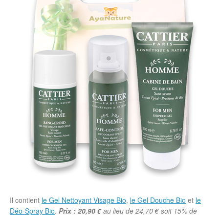
Il contient
le Gel Nettoyant Visage Bio
,
le Gel Douche Bio
et
le
Déo-Spray Bio
.
Prix : 20,90 €
au lieu de 24,70 € soit 15% de