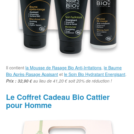
Il contient
la Mousse de Rasage Bio Anti-Irritations
,
le Baume
Bio Après-Rasage Apaisant
et
le Soin Bio Hydratant Energisant
.
Prix : 32,90 €
au lieu de 41,20 € soit 20% de réduction !
Le Coffret Cadeau Bio Cattier
pour Homme