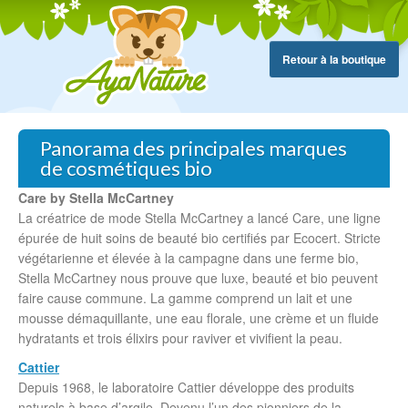
Retour à la boutique
Panorama des principales marques
de cosmétiques bio
Care by Stella McCartney
La créatrice de mode Stella McCartney a lancé Care, une ligne
épurée de huit soins de beauté bio certifiés par Ecocert. Stricte
végétarienne et élevée à la campagne dans une ferme bio,
Stella McCartney nous prouve que luxe, beauté et bio peuvent
faire cause commune. La gamme comprend un lait et une
mousse démaquillante, une eau florale, une crème et un fluide
hydratants et trois élixirs pour raviver et vivifient la peau.
Cattier
Depuis 1968, le laboratoire Cattier développe des produits
naturels à base d’argile. Devenu l’un des pionniers de la