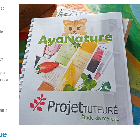
t :
de
er
 pu
ous a
it :
ue