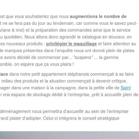
 est que vous souhaiteriez que nous
augmentions le nombre de
ut ne se fera pas du jour au lendemain, car comme vous le savez peut-
Ariane & moi) et la préparation des commandes ainsi que le service
 quotidien. Nous allons donc agrandir le catalogue en douceur, en
 des nouveaux produits :
privilégier le maquillage
et faire attention au
de marques présentes dans l’enquête nous ont donné plein de pistes
us avons décidé de commencer par...
*suspens*
... la gamme
sponible, on espère que ça vous plaira !
lace
dans notre petit appartement stéphanois commençait à se faire
milieu des produits et la situation commençait à devenir critique.
nager dans une maison à la campagne, dans la petite ville de
Saint
 vrai espace de stockage dédié à l’entreprise, prêt à accueillir plein de
 déménagement nous permettra d’accueillir au sein de l’entreprise
and plaisir d’adopter. Celui-ci intégrera le conseil stratégique